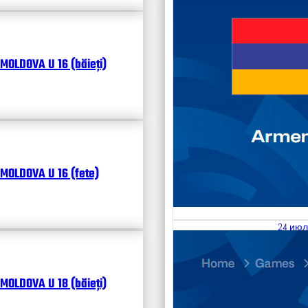
MOLDOVA U 16 (băieți)
MOLDOVA U 16 (fete)
24 июл
25.07
Divisi
MOLDOVA U 18 (băieți)
Календ