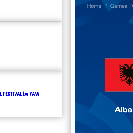
Divisi
Календ
Чита
 FESTIVAL by YAW