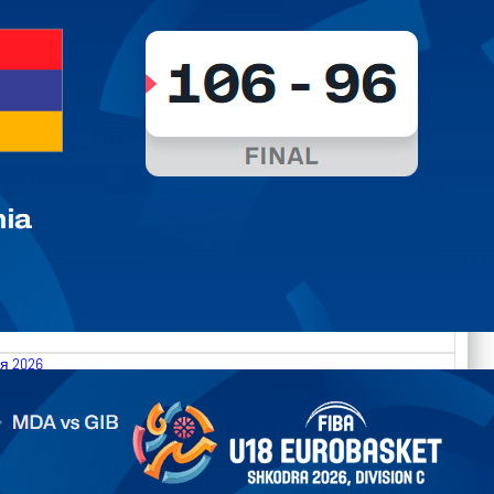
я 2026
.2026 Moldova vs Gibraltar FIBA U18 EuroBasket 2026,
on C
арьТаблица Выберите Обзор Статистика Матч сыгран 0