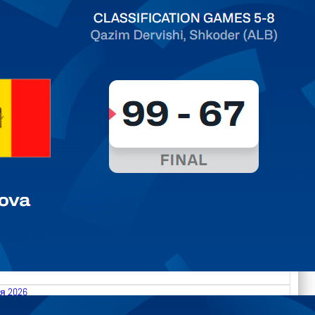
ть далее
я 2026
.2026 Albania vs Moldova FIBA U18 EuroBasket 2026,