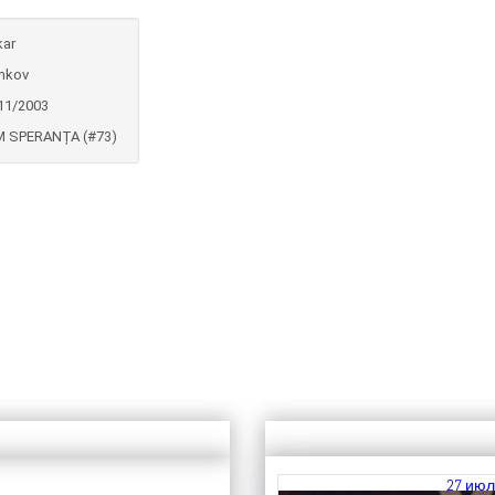
ar
mkov
11/2003
 SPERANȚA (#73)
27 июл