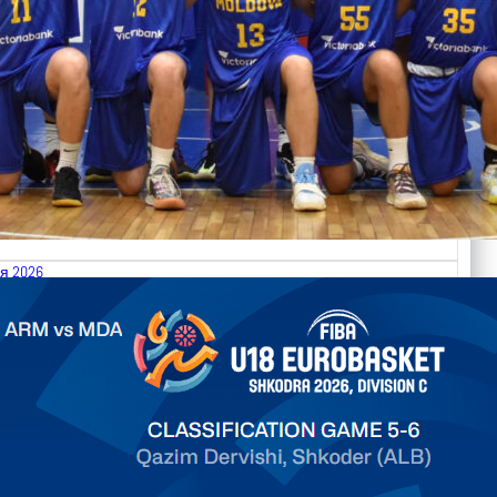
я 2026
.2026 Armenia vs Moldova FIBA U18 EuroBasket 2026,
on C
арьТаблица Выберите Обзор Статистика Матч сыгран 0
ть далее