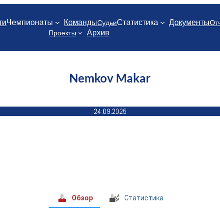
ти
Чемпионаты
Команды
Статистика
Документы
Судьи
От
Архив
Проекты
Nemkov Makar
24.09.2025
Обзор
Статистика