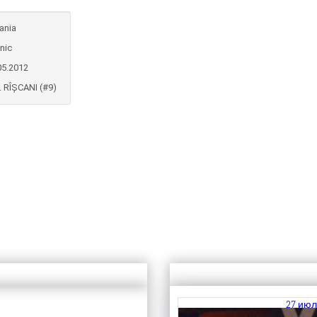
ania
inic
05.2012
. RÎȘCANI (#9)
27 июл