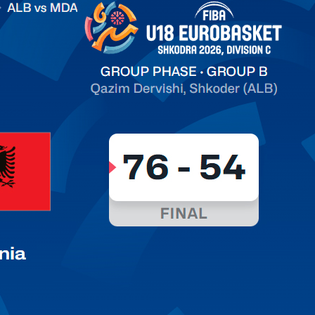
on C
арьТаблица Выберите Обзор Статистика Матч сыгран 0
ть далее