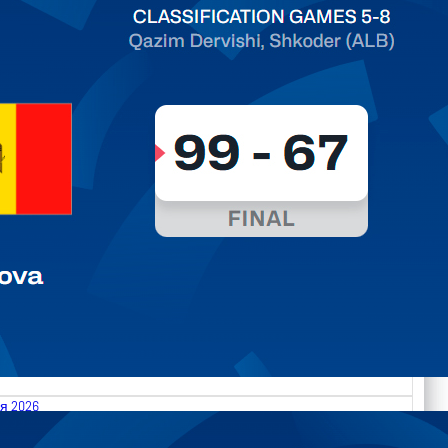
ть далее
я 2026
.2026 Albania vs Moldova FIBA U18 EuroBasket 2026,