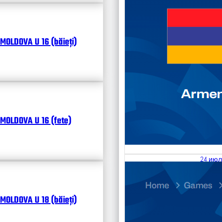
MOLDOVA U 16 (băieți)
MOLDOVA U 16 (fete)
24 июл
25.07
Divisi
MOLDOVA U 18 (băieți)
Календ