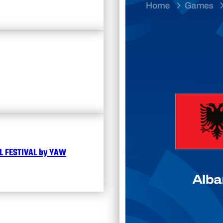
Divisi
Календ
Чита
 FESTIVAL by YAW