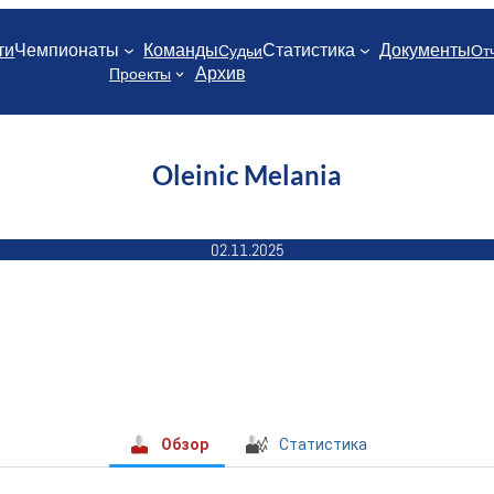
ти
Чемпионаты
Команды
Статистика
Документы
Судьи
От
Архив
Проекты
Oleinic Melania
02.11.2025
Обзор
Статистика