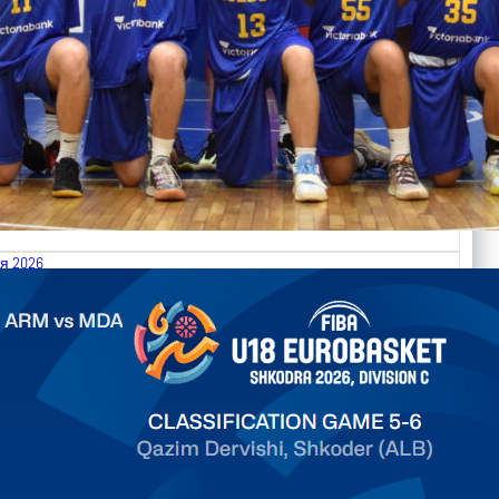
я 2026
.2026 Armenia vs Moldova FIBA U18 EuroBasket 2026,
on C
арьТаблица Выберите Обзор Статистика Матч сыгран 0
ть далее