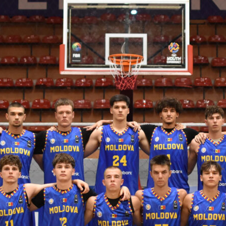
 FIBA U18 EuroBasket 2026, Division C
арьТаблица Выберите Обзор Статистика Матч сыгран 0
ть далее