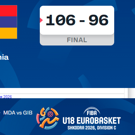
я 2026
.2026 Moldova vs Gibraltar FIBA U18 EuroBasket 2026,
on C
арьТаблица Выберите Обзор Статистика Матч сыгран 0