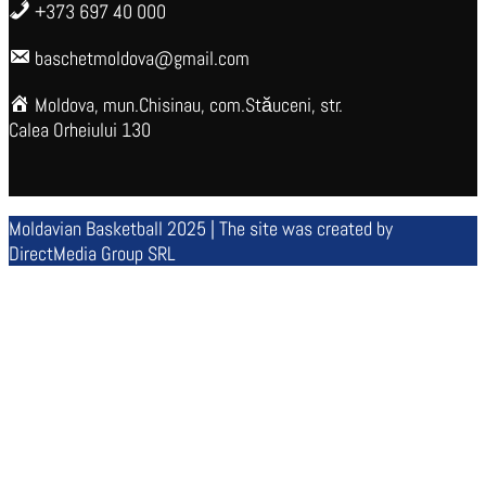
+373 697 40 000
baschetmoldova@gmail.com
Moldova, mun.Chisinau, com.Stăuceni, str.
Calea Orheiului 130
Moldavian Basketball 2025 | The site was created by
DirectMedia Group SRL