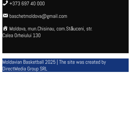
+373 697 40 000
baschetmoldova@gmail.com
Moldova, mun.Chisinau, com.Stăuceni, str.
Calea Orheiului 130
Moldavian Basketball 2025 | The site was created by
DirectMedia Group SRL