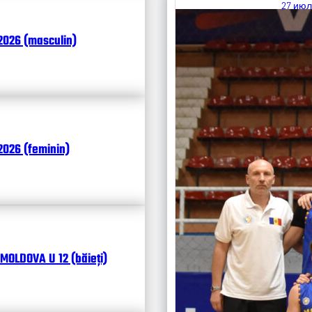
27 июл
Итоги
2026 (masculin)
Календ
Чита
026 (feminin)
MOLDOVA U 12 (băieți)