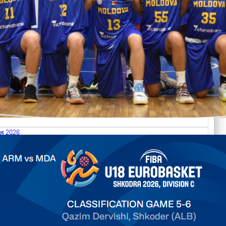
я 2026
.2026 Armenia vs Moldova FIBA U18 EuroBasket 2026,
on C
арьТаблица Выберите Обзор Статистика Матч сыгран 0
ть далее