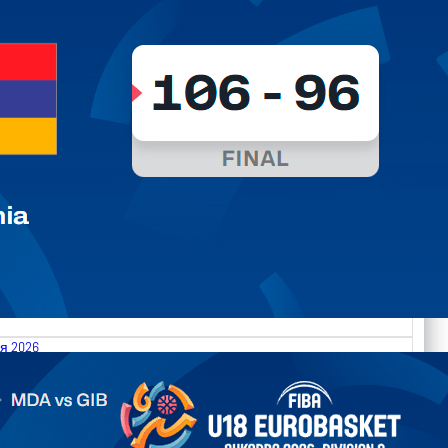
я 2026
.2026 Moldova vs Gibraltar FIBA U18 EuroBasket 2026,
on C
арьТаблица Выберите Обзор Статистика Матч сыгран 0