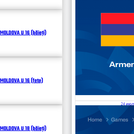
MOLDOVA U 16 (băieți)
MOLDOVA U 16 (fete)
24 июл
25.07
Divisi
MOLDOVA U 18 (băieți)
Календ