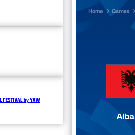
23.07
Divisi
Календ
Чита
 FESTIVAL by YAW