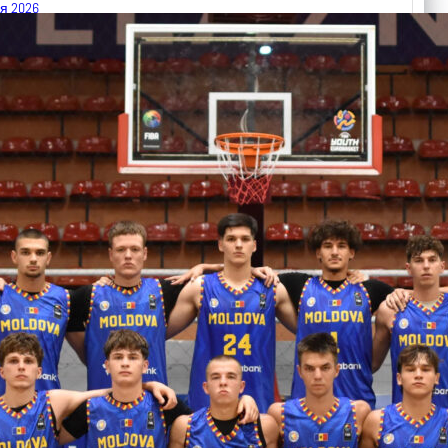
я 2026
 FIBA U18 EuroBasket 2026, Division C
арьТаблица Выберите Обзор Статистика Матч сыгран 0
ть далее