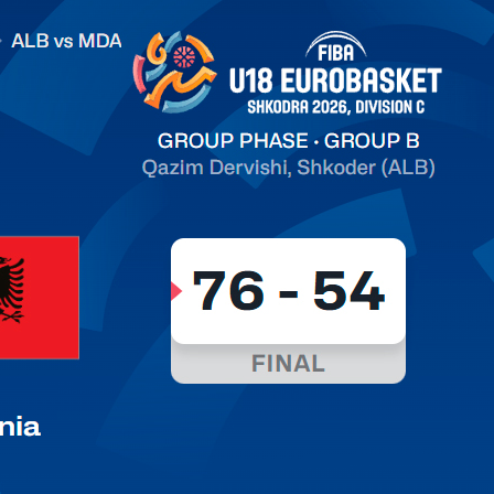
.2026 Albania vs Moldova FIBA U18 EuroBasket 2026,
on C
арьТаблица Выберите Обзор Статистика Матч сыгран 0
ть далее