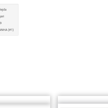
ejda
gari
9
ANHA (#1)