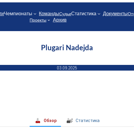
ти
Чемпионаты
Команды
Статистика
Документы
Судьи
От
Архив
Проекты
Plugari Nadejda
03.09.2025
Обзор
Статистика