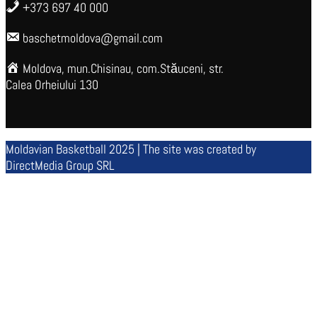
+373 697 40 000
baschetmoldova@gmail.com
Moldova, mun.Chisinau, com.Stăuceni, str.
Calea Orheiului 130
Moldavian Basketball 2025 | The site was created by
DirectMedia Group SRL