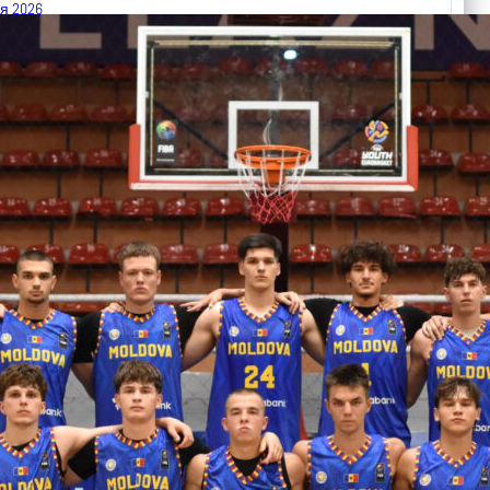
я 2026
 FIBA U18 EuroBasket 2026, Division C
арьТаблица Выберите Обзор Статистика Матч сыгран 0
ть далее