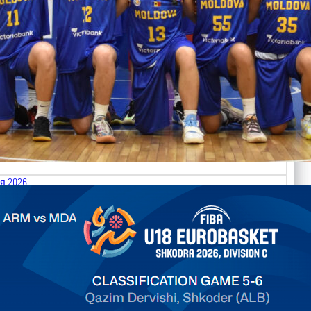
я 2026
.2026 Armenia vs Moldova FIBA U18 EuroBasket 2026,
on C
арьТаблица Выберите Обзор Статистика Матч сыгран 0
ть далее