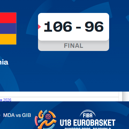
я 2026
.2026 Moldova vs Gibraltar FIBA U18 EuroBasket 2026,
on C
арьТаблица Выберите Обзор Статистика Матч сыгран 0