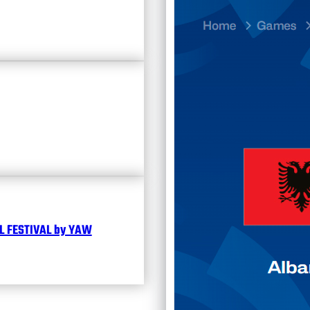
23.07
Divisi
Календ
Чита
 FESTIVAL by YAW