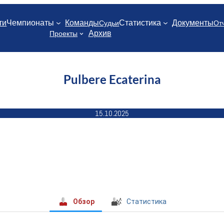
ти
Чемпионаты
Команды
Статистика
Документы
Судьи
От
Архив
Проекты
Pulbere Ecaterina
15.10.2025
Обзор
Статистика