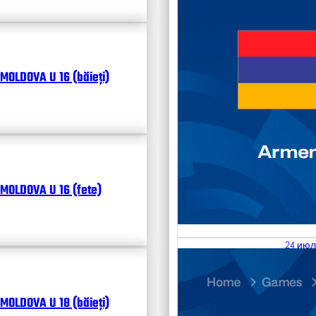
MOLDOVA U 16 (băieți)
MOLDOVA U 16 (fete)
24 июл
25.07
Divisi
MOLDOVA U 18 (băieți)
Календ