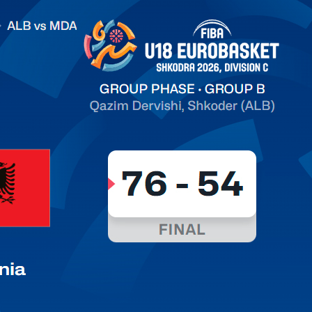
.2026 Albania vs Moldova FIBA U18 EuroBasket 2026,
on C
арьТаблица Выберите Обзор Статистика Матч сыгран 0
ть далее