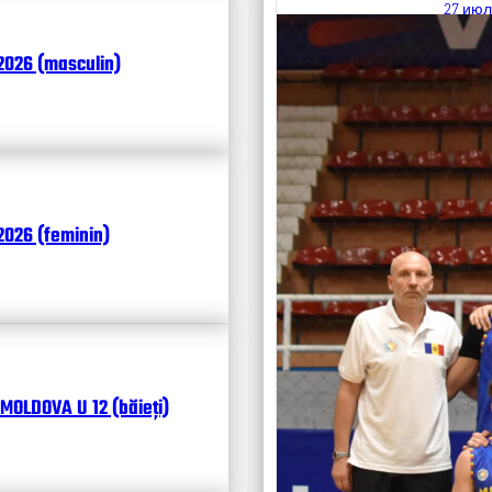
27 июл
Итоги
2026 (masculin)
Календ
Чита
026 (feminin)
MOLDOVA U 12 (băieți)