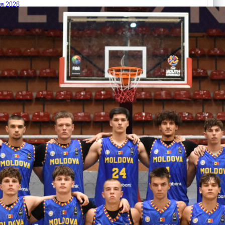
я 2026
 FIBA U18 EuroBasket 2026, Division C
арьТаблица Выберите Обзор Статистика Матч сыгран 0
ть далее