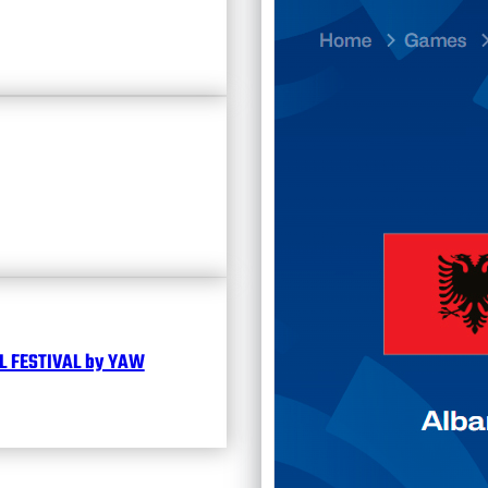
23.07
Divisi
Календ
Чита
 FESTIVAL by YAW