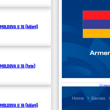
MOLDOVA U 16 (băieți)
MOLDOVA U 16 (fete)
24 июл
25.07
Divisi
MOLDOVA U 18 (băieți)
Календ