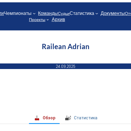
ти
Чемпионаты
Команды
Статистика
Документы
Судьи
От
Архив
Проекты
Railean Adrian
24.09.2025
Обзор
Статистика