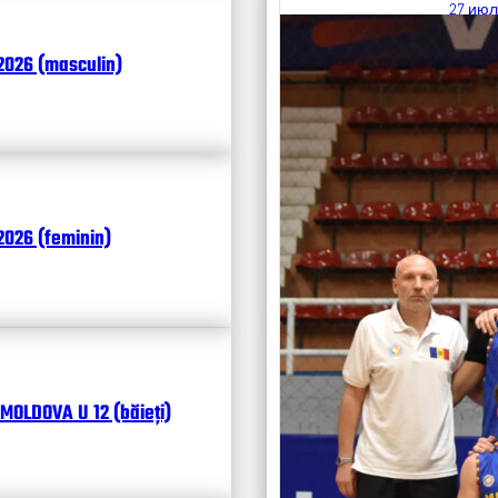
27 июл
Итоги
2026 (masculin)
Календ
Чита
026 (feminin)
MOLDOVA U 12 (băieți)