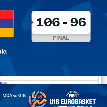
я 2026
.2026 Moldova vs Gibraltar FIBA U18 EuroBasket 2026,
on C
арьТаблица Выберите Обзор Статистика Матч сыгран 0