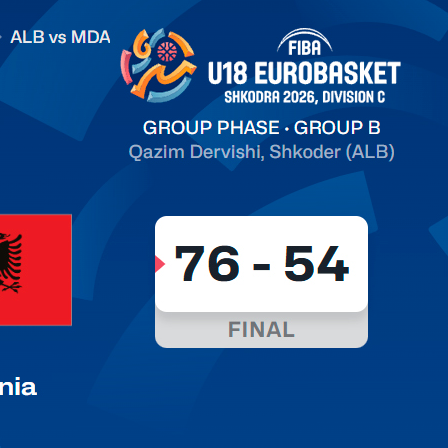
.2026 Albania vs Moldova FIBA U18 EuroBasket 2026,
on C
арьТаблица Выберите Обзор Статистика Матч сыгран 0
ть далее