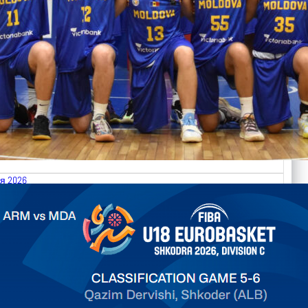
я 2026
.2026 Armenia vs Moldova FIBA U18 EuroBasket 2026,
on C
арьТаблица Выберите Обзор Статистика Матч сыгран 0
ть далее