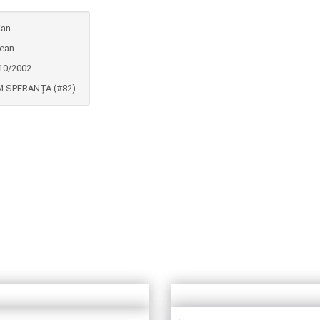
ian
lean
10/2002
 SPERANȚA (#82)