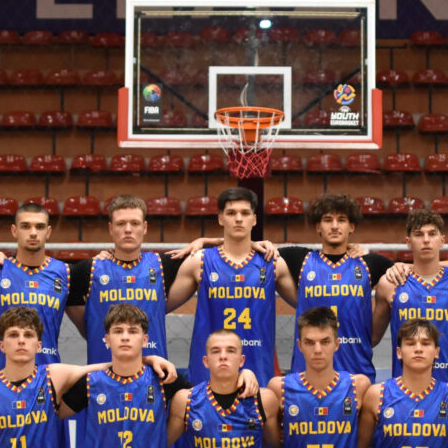
 FIBA U18 EuroBasket 2026, Division C
арьТаблица Выберите Обзор Статистика Матч сыгран 0
ть далее