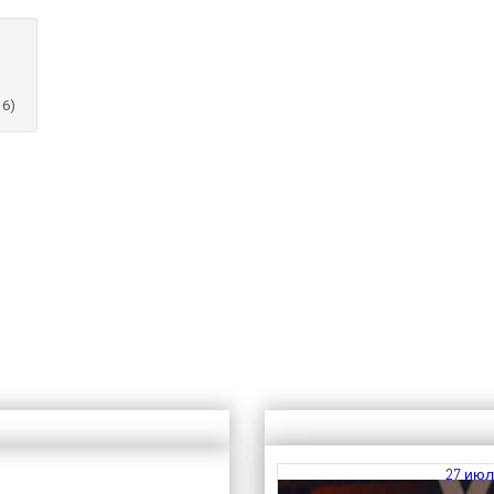
16)
27 июл