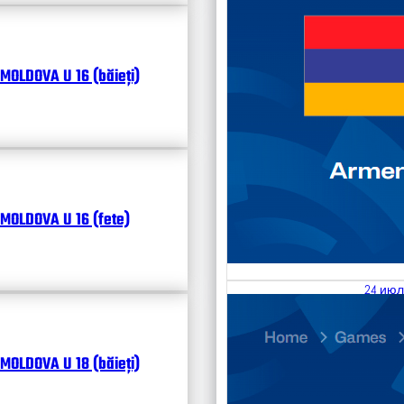
MOLDOVA U 16 (băieți)
MOLDOVA U 16 (fete)
24 июл
25.07
Divisi
MOLDOVA U 18 (băieți)
Календ