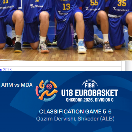
я 2026
.2026 Armenia vs Moldova FIBA U18 EuroBasket 2026,
on C
арьТаблица Выберите Обзор Статистика Матч сыгран 0
ть далее