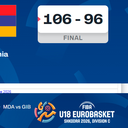
я 2026
.2026 Moldova vs Gibraltar FIBA U18 EuroBasket 2026,
on C
арьТаблица Выберите Обзор Статистика Матч сыгран 0