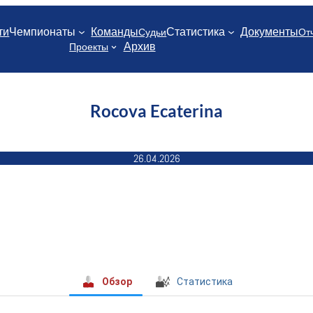
ти
Чемпионаты
Команды
Статистика
Документы
Судьи
От
Архив
Проекты
Rocova Ecaterina
26.04.2026
Обзор
Статистика