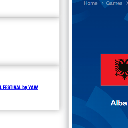
Divisi
Календ
Чита
 FESTIVAL by YAW