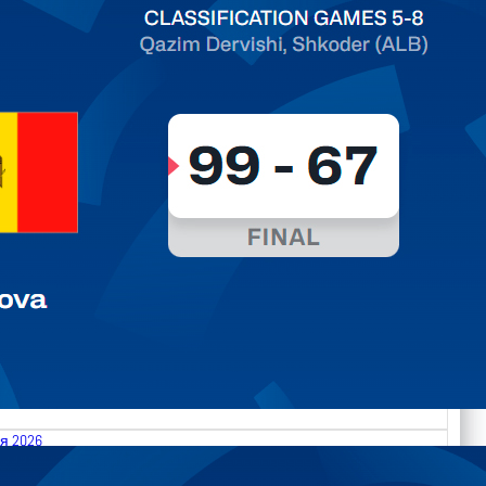
ть далее
я 2026
.2026 Albania vs Moldova FIBA U18 EuroBasket 2026,