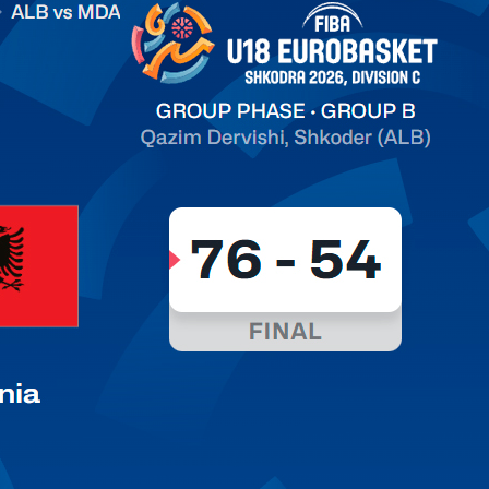
on C
арьТаблица Выберите Обзор Статистика Матч сыгран 0
ть далее