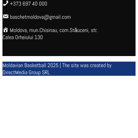
+373 697 40 000
baschetmoldova@gmail.com
Moldova, mun.Chisinau, com.Stăuceni, str.
Calea Orheiului 130
Moldavian Basketball 2025 | The site was created by
DirectMedia Group SRL