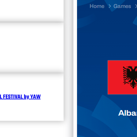
Divisi
Календ
Чита
 FESTIVAL by YAW