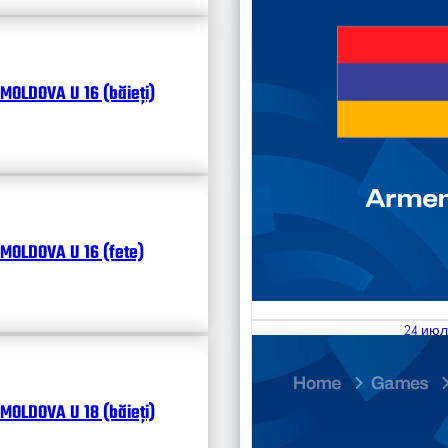
MOLDOVA U 16 (băieți)
MOLDOVA U 16 (fete)
24 июл
25.07
Divisi
MOLDOVA U 18 (băieți)
Календ