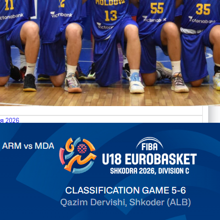
я 2026
.2026 Armenia vs Moldova FIBA U18 EuroBasket 2026,
on C
арьТаблица Выберите Обзор Статистика Матч сыгран 0
ть далее