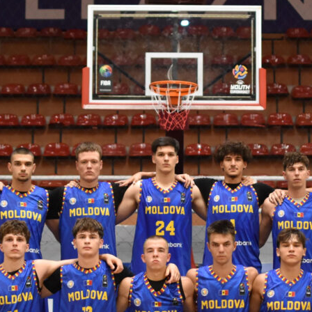
 FIBA U18 EuroBasket 2026, Division C
арьТаблица Выберите Обзор Статистика Матч сыгран 0
ть далее