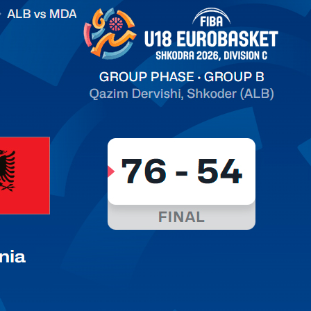
on C
арьТаблица Выберите Обзор Статистика Матч сыгран 0
ть далее