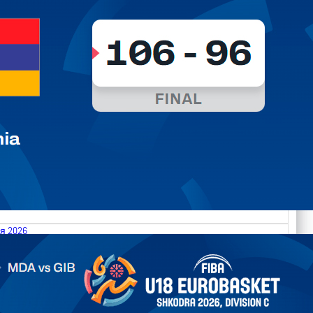
я 2026
.2026 Moldova vs Gibraltar FIBA U18 EuroBasket 2026,
on C
арьТаблица Выберите Обзор Статистика Матч сыгран 0