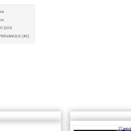
va
bu
07.2010
PERVANCIUC (#2)
27 июл