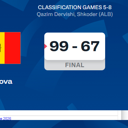
ть далее
я 2026
.2026 Albania vs Moldova FIBA U18 EuroBasket 2026,