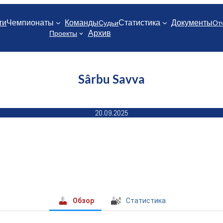
ти
Чемпионаты
Команды
Статистика
Документы
Судьи
От
Архив
Проекты
Sârbu Savva
20.09.2025
Обзор
Статистика