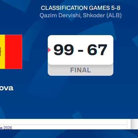
ть далее
я 2026
.2026 Albania vs Moldova FIBA U18 EuroBasket 2026,