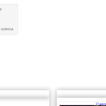
0
R SOROCA
27 июл