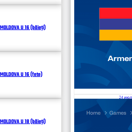
MOLDOVA U 16 (băieți)
MOLDOVA U 16 (fete)
24 июл
25.07
Divisi
MOLDOVA U 18 (băieți)
Календ