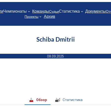
ти
Чемпионаты
Команды
Статистика
Документы
Судьи
От
Архив
Проекты
Schiba Dmitrii
08.09.2025
Обзор
Статистика