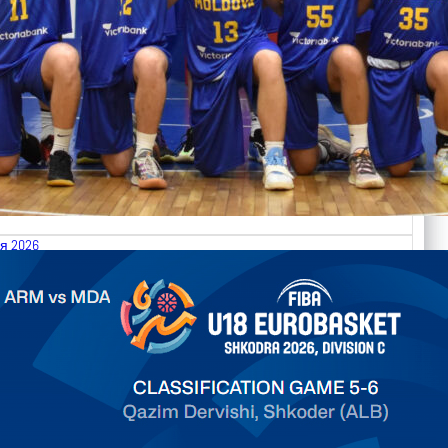
я 2026
.2026 Armenia vs Moldova FIBA U18 EuroBasket 2026,
on C
арьТаблица Выберите Обзор Статистика Матч сыгран 0
ть далее