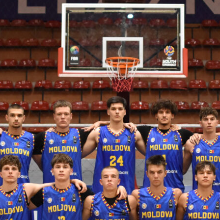
 FIBA U18 EuroBasket 2026, Division C
арьТаблица Выберите Обзор Статистика Матч сыгран 0
ть далее