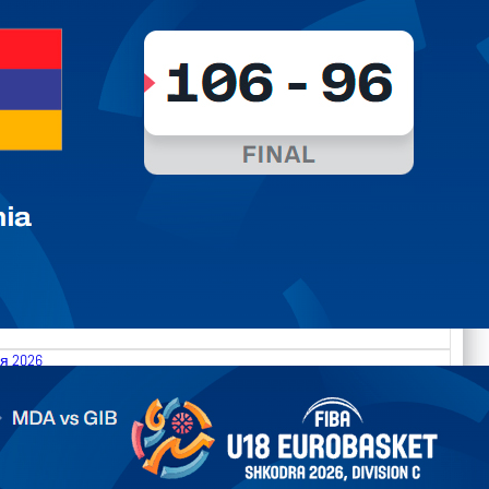
я 2026
.2026 Moldova vs Gibraltar FIBA U18 EuroBasket 2026,
on C
арьТаблица Выберите Обзор Статистика Матч сыгран 0