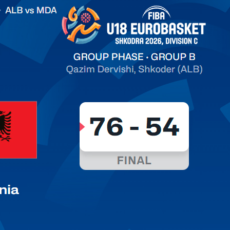
on C
арьТаблица Выберите Обзор Статистика Матч сыгран 0
ть далее