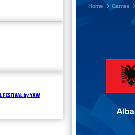
Divisi
Календ
Чита
 FESTIVAL by YAW