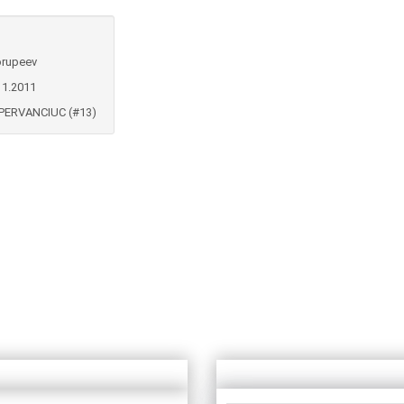
n
rupeev
11.2011
PERVANCIUC (#13)