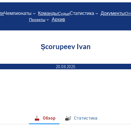
ти
Чемпионаты
Команды
Статистика
Документы
Судьи
От
Архив
Проекты
Școrupeev Ivan
20.09.2025
Обзор
Статистика