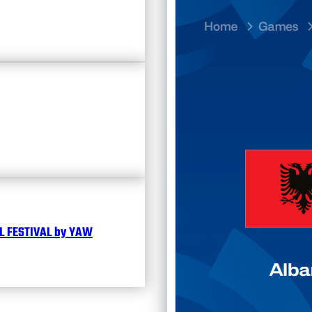
23.07
Divisi
Календ
Чита
 FESTIVAL by YAW