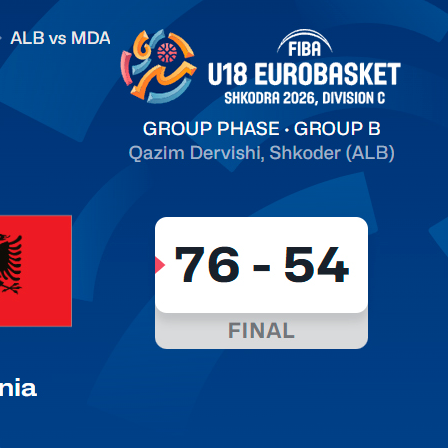
.2026 Albania vs Moldova FIBA U18 EuroBasket 2026,
on C
арьТаблица Выберите Обзор Статистика Матч сыгран 0
ть далее