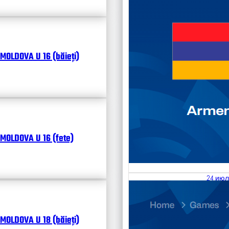
MOLDOVA U 16 (băieți)
MOLDOVA U 16 (fete)
24 июл
25.07
Divisi
MOLDOVA U 18 (băieți)
Календ