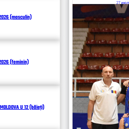
27 июл
Итоги
2026 (masculin)
Календ
Чита
026 (feminin)
MOLDOVA U 12 (băieți)