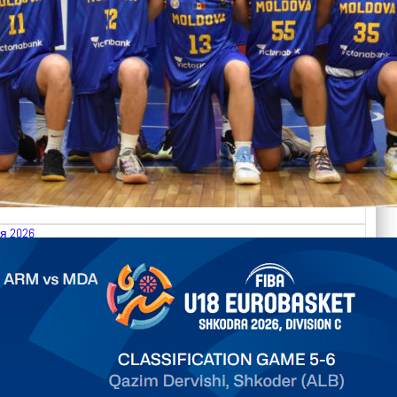
я 2026
.2026 Armenia vs Moldova FIBA U18 EuroBasket 2026,
on C
арьТаблица Выберите Обзор Статистика Матч сыгран 0
ть далее