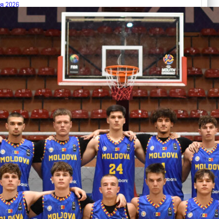
я 2026
 FIBA U18 EuroBasket 2026, Division C
арьТаблица Выберите Обзор Статистика Матч сыгран 0
ть далее