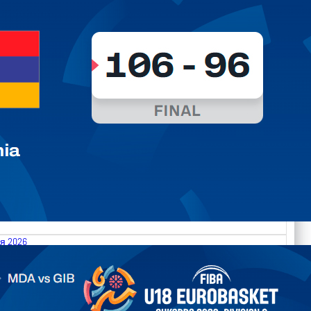
я 2026
.2026 Moldova vs Gibraltar FIBA U18 EuroBasket 2026,
on C
арьТаблица Выберите Обзор Статистика Матч сыгран 0