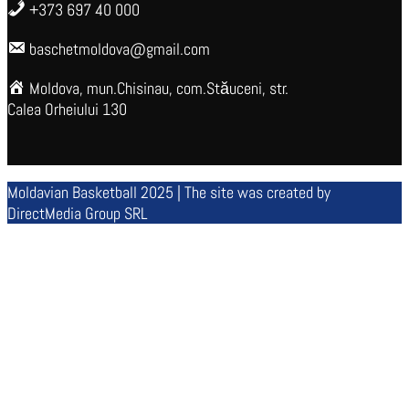
+373 697 40 000
baschetmoldova@gmail.com
Moldova, mun.Chisinau, com.Stăuceni, str.
Calea Orheiului 130
Moldavian Basketball 2025 | The site was created by
DirectMedia Group SRL