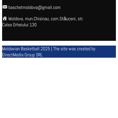
baschetmoldova@gmail.com
Moldova, mun.Chisinau, com.Stăuceni, str.
Calea Orheiului 130
Moldavian Basketball 2025 | The site was created by
DirectMedia Group SRL