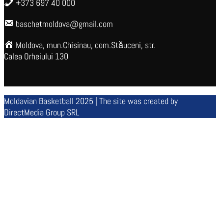
+373 697 40 000
baschetmoldova@gmail.com
Moldova, mun.Chisinau, com.Stăuceni, str.
Calea Orheiului 130
Moldavian Basketball 2025 | The site was created by
DirectMedia Group SRL