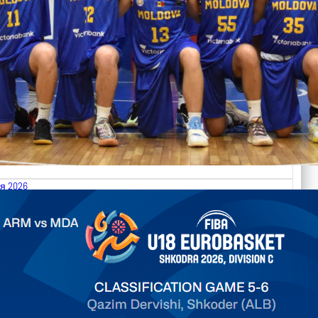
я 2026
.2026 Armenia vs Moldova FIBA U18 EuroBasket 2026,
on C
арьТаблица Выберите Обзор Статистика Матч сыгран 0
ть далее