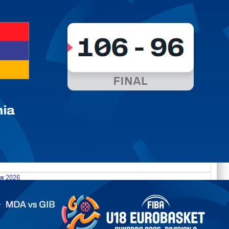
я 2026
.2026 Moldova vs Gibraltar FIBA U18 EuroBasket 2026,
on C
арьТаблица Выберите Обзор Статистика Матч сыгран 0