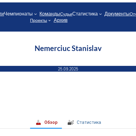
ти
Чемпионаты
Команды
Статистика
Документы
Судьи
От
Архив
Проекты
Nemerciuc Stanislav
25.09.2025
Обзор
Статистика