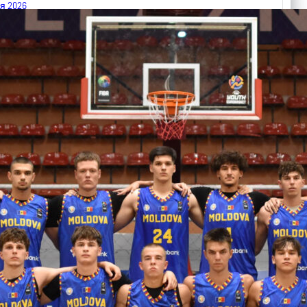
я 2026
 FIBA U18 EuroBasket 2026, Division C
арьТаблица Выберите Обзор Статистика Матч сыгран 0
ть далее