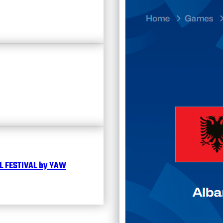
23.07
Divisi
Календ
Чита
 FESTIVAL by YAW