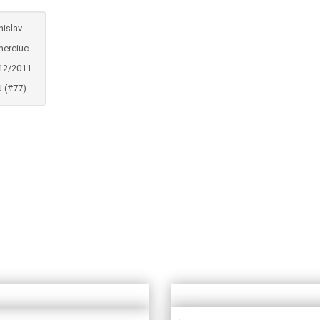
nislav
erciuc
12/2011
 (#77)