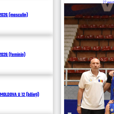
27 июл
Итоги
2026 (masculin)
Календ
Чита
026 (feminin)
MOLDOVA U 12 (băieți)