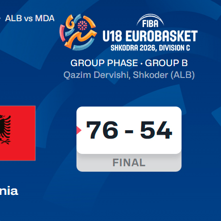
.2026 Albania vs Moldova FIBA U18 EuroBasket 2026,
on C
арьТаблица Выберите Обзор Статистика Матч сыгран 0
ть далее