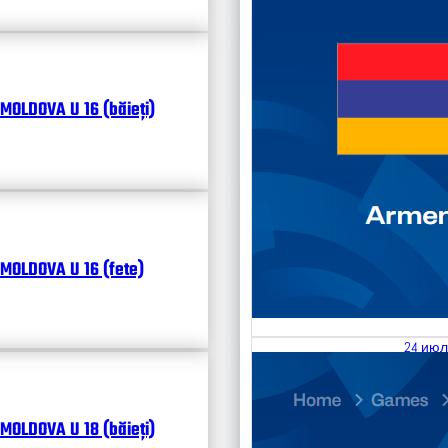
MOLDOVA U 16 (băieți)
MOLDOVA U 16 (fete)
24 июл
25.07
Divisi
MOLDOVA U 18 (băieți)
Календ