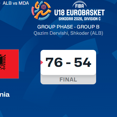
on C
арьТаблица Выберите Обзор Статистика Матч сыгран 0
ть далее