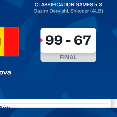
ть далее
я 2026
.2026 Albania vs Moldova FIBA U18 EuroBasket 2026,