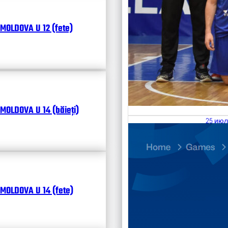
MOLDOVA U 12 (fete)
MOLDOVA U 14 (băieți)
25 июл
26.07
Divisi
Календ
Чита
MOLDOVA U 14 (fete)