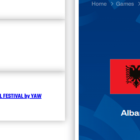
Divisi
Календ
Чита
 FESTIVAL by YAW