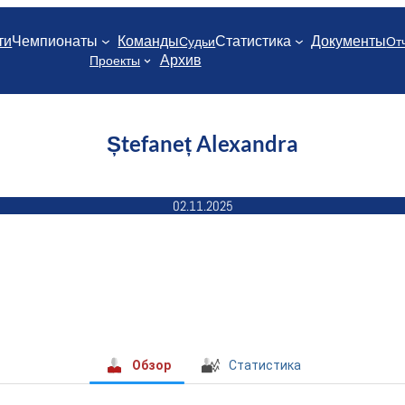
ти
Чемпионаты
Команды
Статистика
Документы
Судьи
От
Архив
Проекты
Ștefaneț Alexandra
02.11.2025
Обзор
Статистика