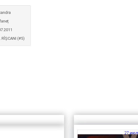
xandra
faneț
07.2011
. RÎȘCANI (#5)
27 июл