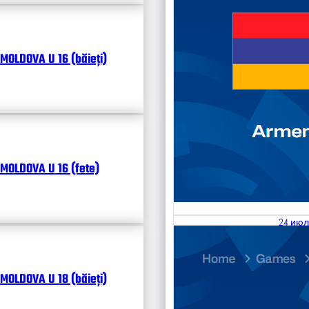
MOLDOVA U 16 (băieți)
MOLDOVA U 16 (fete)
24 июл
25.07
Divisi
MOLDOVA U 18 (băieți)
Календ