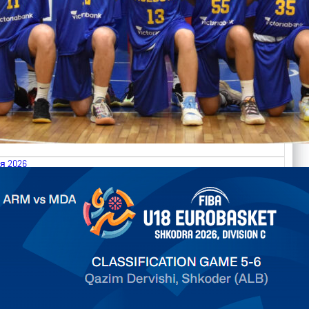
я 2026
.2026 Armenia vs Moldova FIBA U18 EuroBasket 2026,
on C
арьТаблица Выберите Обзор Статистика Матч сыгран 0
ть далее