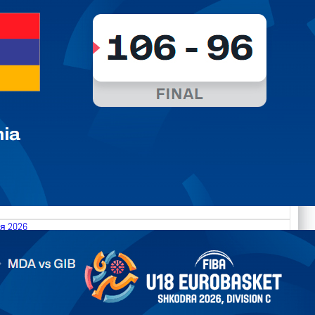
я 2026
.2026 Moldova vs Gibraltar FIBA U18 EuroBasket 2026,
on C
арьТаблица Выберите Обзор Статистика Матч сыгран 0