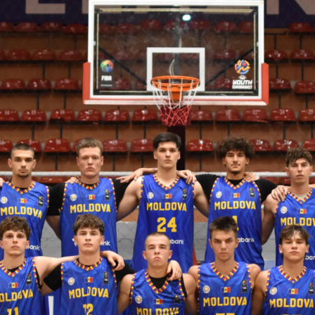
 FIBA U18 EuroBasket 2026, Division C
арьТаблица Выберите Обзор Статистика Матч сыгран 0
ть далее