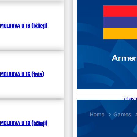
MOLDOVA U 16 (băieți)
MOLDOVA U 16 (fete)
24 июл
25.07
Divisi
MOLDOVA U 18 (băieți)
Календ