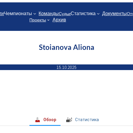
ти
Чемпионаты
Команды
Статистика
Документы
Судьи
От
Архив
Проекты
Stoianova Aliona
15.10.2025
Обзор
Статистика