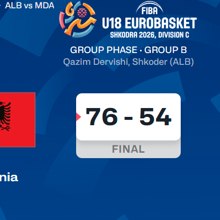
on C
арьТаблица Выберите Обзор Статистика Матч сыгран 0
ть далее