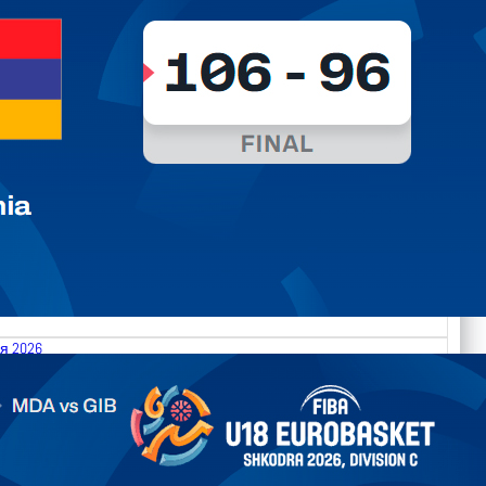
я 2026
.2026 Moldova vs Gibraltar FIBA U18 EuroBasket 2026,
on C
арьТаблица Выберите Обзор Статистика Матч сыгран 0