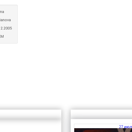
ona
ianova
12.2005
EM
27 июл