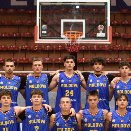
 FIBA U18 EuroBasket 2026, Division C
арьТаблица Выберите Обзор Статистика Матч сыгран 0
ть далее