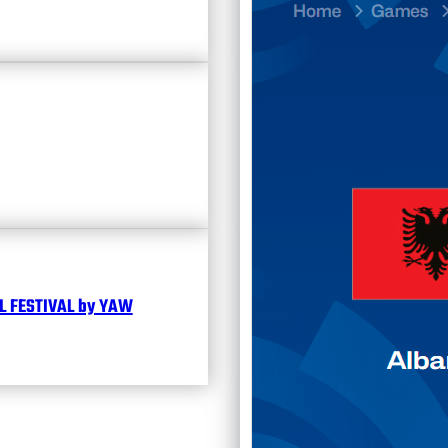
Divisi
Календ
Чита
 FESTIVAL by YAW