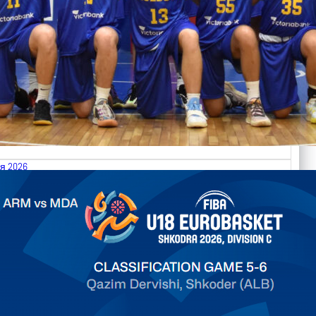
я 2026
.2026 Armenia vs Moldova FIBA U18 EuroBasket 2026,
on C
арьТаблица Выберите Обзор Статистика Матч сыгран 0
ть далее