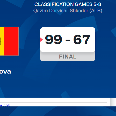
ть далее
я 2026
.2026 Albania vs Moldova FIBA U18 EuroBasket 2026,