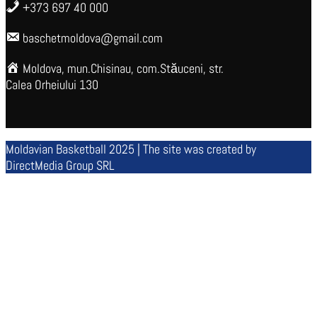
+373 697 40 000
baschetmoldova@gmail.com
Moldova, mun.Chisinau, com.Stăuceni, str.
Calea Orheiului 130
Moldavian Basketball 2025 | The site was created by
DirectMedia Group SRL