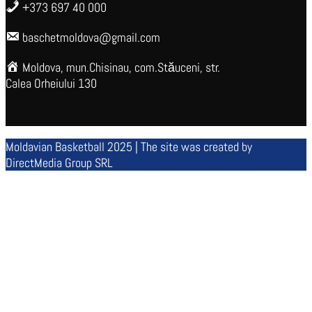
+373 697 40 000
baschetmoldova@gmail.com
Moldova, mun.Chisinau, com.Stăuceni, str.
Calea Orheiului 130
Moldavian Basketball 2025 | The site was created by
DirectMedia Group SRL