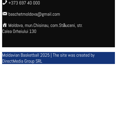
+373 697 40 000
baschetmoldova@gmail.com
Moldova, mun.Chisinau, com.Stăuceni, str.
Calea Orheiului 130
Moldavian Basketball 2025 | The site was created by
DirectMedia Group SRL