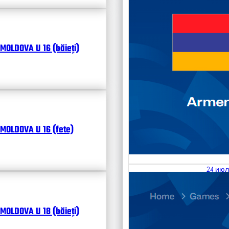
MOLDOVA U 16 (băieți)
MOLDOVA U 16 (fete)
24 июл
25.07
Divisi
MOLDOVA U 18 (băieți)
Календ