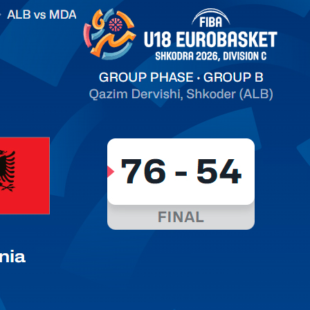
on C
арьТаблица Выберите Обзор Статистика Матч сыгран 0
ть далее