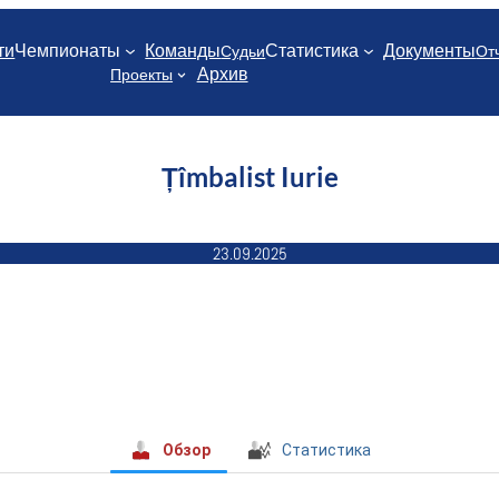
ти
Чемпионаты
Команды
Статистика
Документы
Судьи
От
Архив
Проекты
Țîmbalist Iurie
23.09.2025
Обзор
Статистика