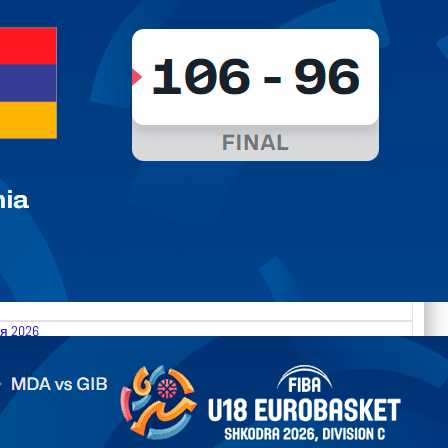
я 2026
.2026 Moldova vs Gibraltar FIBA U18 EuroBasket 2026,
on C
арьТаблица Выберите Обзор Статистика Матч сыгран 0