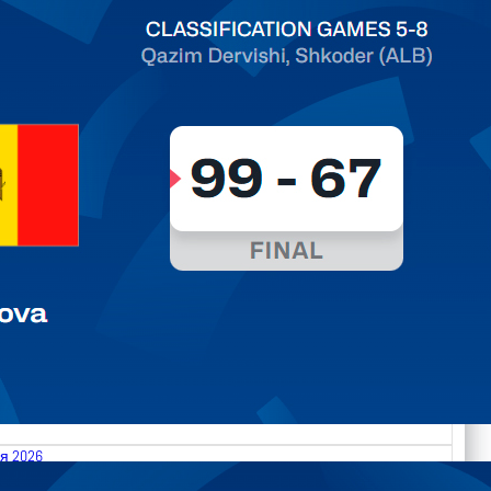
ть далее
я 2026
.2026 Albania vs Moldova FIBA U18 EuroBasket 2026,