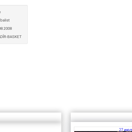
e
balist
08.2008
ADÎR-BASKET
27 июл