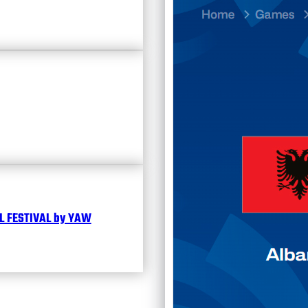
Divisi
Календ
Чита
 FESTIVAL by YAW