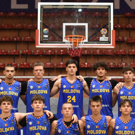
 FIBA U18 EuroBasket 2026, Division C
арьТаблица Выберите Обзор Статистика Матч сыгран 0
ть далее