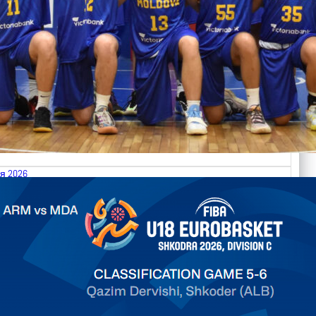
я 2026
.2026 Armenia vs Moldova FIBA U18 EuroBasket 2026,
on C
арьТаблица Выберите Обзор Статистика Матч сыгран 0
ть далее