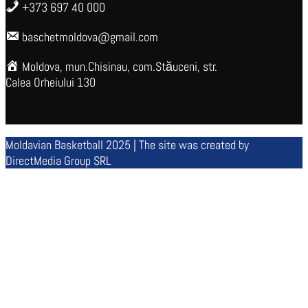
+373 697 40 000
baschetmoldova@gmail.com
Moldova, mun.Chisinau, com.Stăuceni, str.
Calea Orheiului 130
Moldavian Basketball 2025 | The site was created by
DirectMedia Group SRL