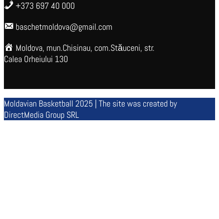
+373 697 40 000
baschetmoldova@gmail.com
Moldova, mun.Chisinau, com.Stăuceni, str.
Calea Orheiului 130
Moldavian Basketball 2025 | The site was created by
DirectMedia Group SRL