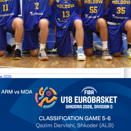
я 2026
.2026 Armenia vs Moldova FIBA U18 EuroBasket 2026,
on C
арьТаблица Выберите Обзор Статистика Матч сыгран 0
ть далее