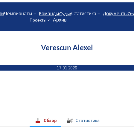
ти
Чемпионаты
Команды
Статистика
Документы
Судьи
От
Архив
Проекты
Verescun Alexei
17.01.2026
Обзор
Статистика