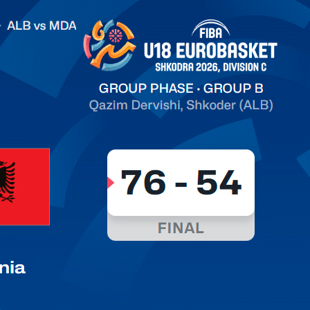
.2026 Albania vs Moldova FIBA U18 EuroBasket 2026,
on C
арьТаблица Выберите Обзор Статистика Матч сыгран 0
ть далее