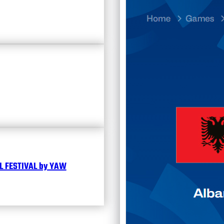
23.07
Divisi
Календ
Чита
 FESTIVAL by YAW