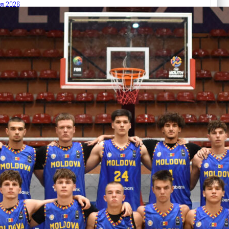
я 2026
 FIBA U18 EuroBasket 2026, Division C
арьТаблица Выберите Обзор Статистика Матч сыгран 0
ть далее