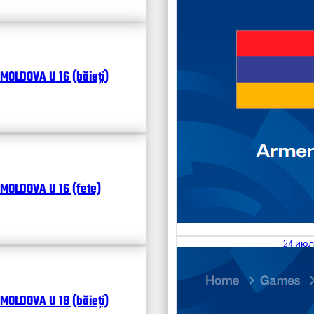
MOLDOVA U 16 (băieți)
MOLDOVA U 16 (fete)
24 июл
25.07
Divisi
MOLDOVA U 18 (băieți)
Календ