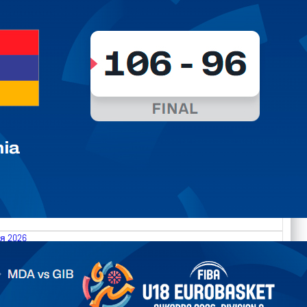
я 2026
.2026 Moldova vs Gibraltar FIBA U18 EuroBasket 2026,
on C
арьТаблица Выберите Обзор Статистика Матч сыгран 0