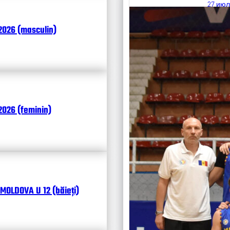
27 июл
Итоги
2026 (masculin)
Календ
Чита
026 (feminin)
MOLDOVA U 12 (băieți)