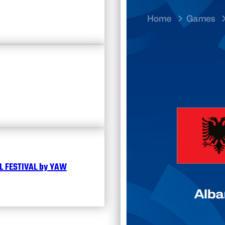
23.07
Divisi
Календ
Чита
 FESTIVAL by YAW