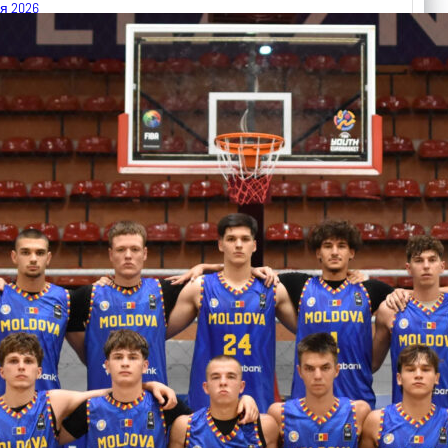
я 2026
 FIBA U18 EuroBasket 2026, Division C
арьТаблица Выберите Обзор Статистика Матч сыгран 0
ть далее