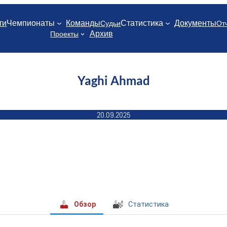
ти
Чемпионаты
Команды
Статистика
Документы
Судьи
От
Архив
Проекты
Yaghi Ahmad
20.09.2025
Обзор
Статистика