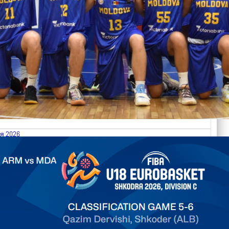
я 2026
.2026 Armenia vs Moldova FIBA U18 EuroBasket 2026,
on C
арьТаблица Выберите Обзор Статистика Матч сыгран 0
ть далее