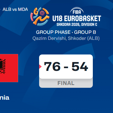
.2026 Albania vs Moldova FIBA U18 EuroBasket 2026,
on C
арьТаблица Выберите Обзор Статистика Матч сыгран 0
ть далее