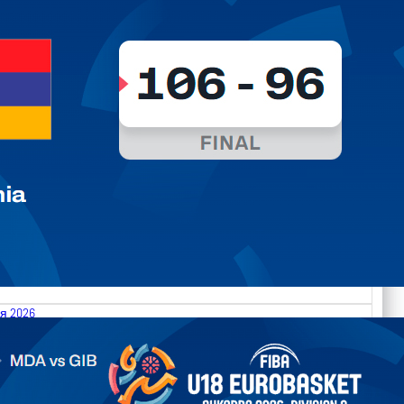
я 2026
.2026 Moldova vs Gibraltar FIBA U18 EuroBasket 2026,
on C
арьТаблица Выберите Обзор Статистика Матч сыгран 0