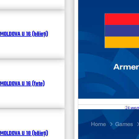
MOLDOVA U 16 (băieți)
MOLDOVA U 16 (fete)
24 июл
25.07
Divisi
MOLDOVA U 18 (băieți)
Календ