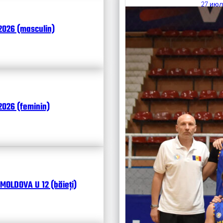
27 июл
Итоги
2026 (masculin)
Календ
Чита
026 (feminin)
MOLDOVA U 12 (băieți)