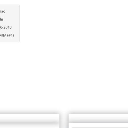
mad
hi
05.2010
RIA (#1)