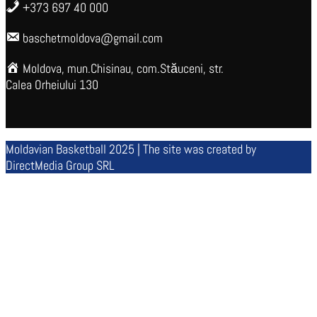
+373 697 40 000
baschetmoldova@gmail.com
Moldova, mun.Chisinau, com.Stăuceni, str.
Calea Orheiului 130
Moldavian Basketball 2025 | The site was created by
DirectMedia Group SRL