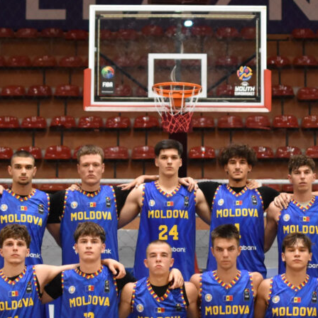
 FIBA U18 EuroBasket 2026, Division C
арьТаблица Выберите Обзор Статистика Матч сыгран 0
ть далее