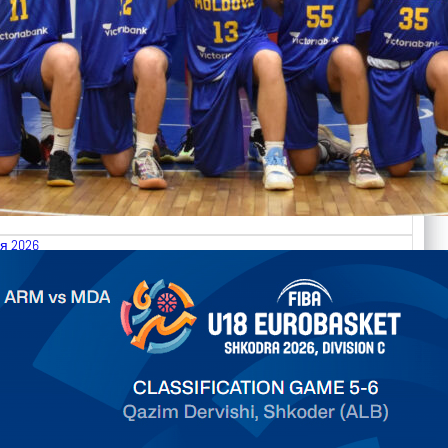
я 2026
.2026 Armenia vs Moldova FIBA U18 EuroBasket 2026,
on C
арьТаблица Выберите Обзор Статистика Матч сыгран 0
ть далее