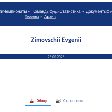
ти
Чемпионаты
Команды
Статистика
Документы
Судьи
От
Архив
Проекты
Zimovschii Evgenii
26.09.2025
Обзор
Статистика