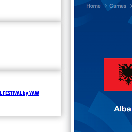
Divisi
Календ
Чита
 FESTIVAL by YAW