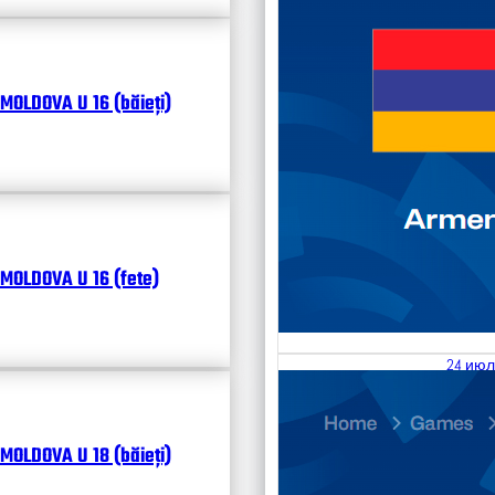
MOLDOVA U 16 (băieți)
MOLDOVA U 16 (fete)
24 июл
25.07
Divisi
MOLDOVA U 18 (băieți)
Календ