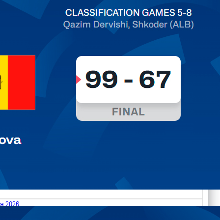
ть далее
я 2026
.2026 Albania vs Moldova FIBA U18 EuroBasket 2026,