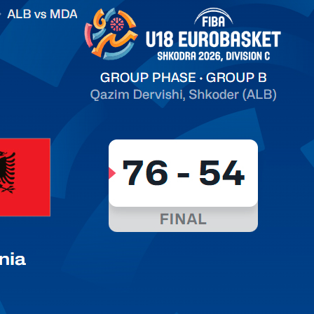
on C
арьТаблица Выберите Обзор Статистика Матч сыгран 0
ть далее