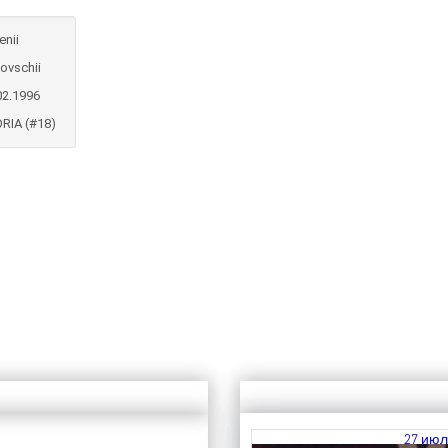
enii
ovschii
02.1996
RIA (#18)
27 июл