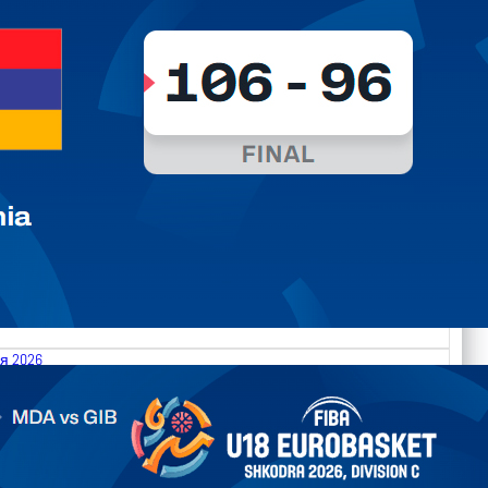
я 2026
.2026 Moldova vs Gibraltar FIBA U18 EuroBasket 2026,
on C
арьТаблица Выберите Обзор Статистика Матч сыгран 0