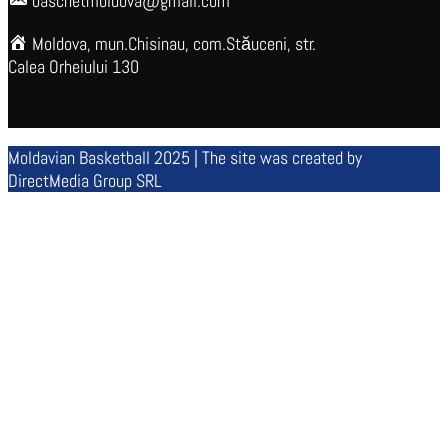
baschetmoldova@gmail.com
Moldova, mun.Chisinau, com.Stăuceni, str.
Calea Orheiului 130
Moldavian Basketball 2025 | The site was created by
DirectMedia Group SRL