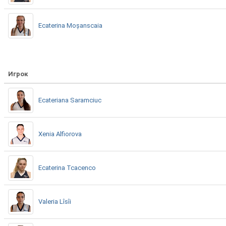
Ecaterina Moșanscaia
Игрок
Ecateriana Saramciuc
Xenia Alfiorova
Ecaterina Tcacenco
Valeria Lîsîi