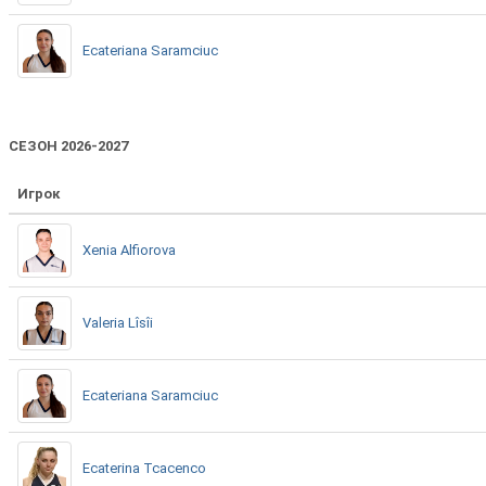
Ecateriana Saramciuc
СЕЗОН 2026-2027
Игрок
Xenia Alfiorova
Valeria Lîsîi
Ecateriana Saramciuc
Ecaterina Tcacenco