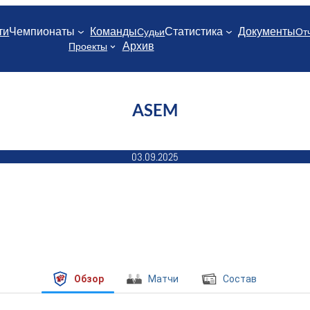
ти
Чемпионаты
Команды
Статистика
Документы
Судьи
От
Архив
Проекты
ASEM
03.09.2025
Обзор
Матчи
Состав