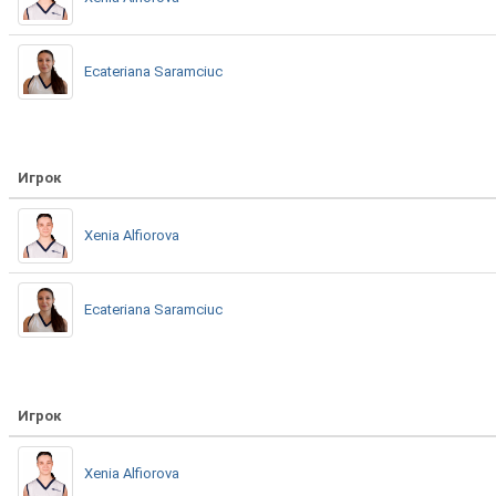
Ecateriana Saramciuc
Игрок
Xenia Alfiorova
Ecateriana Saramciuc
Игрок
Xenia Alfiorova