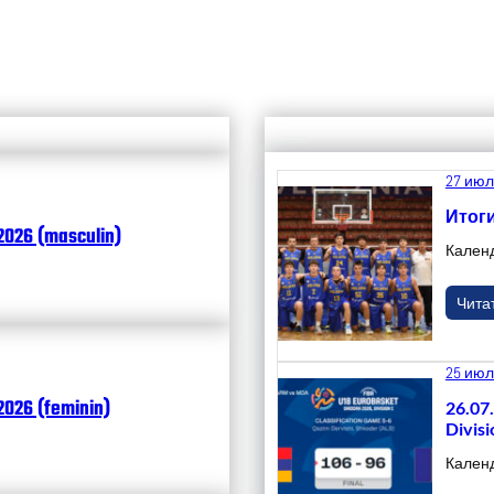
27 июл
Итоги
2026 (masculin)
Кален
Чита
25 июл
026 (feminin)
26.07
Divisi
Кален