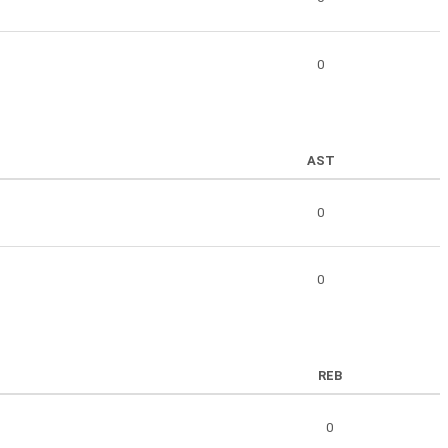
0
AST
0
0
REB
0