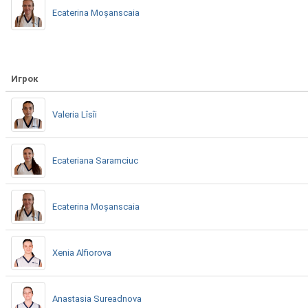
Ecaterina Moșanscaia
Игрок
Valeria Lîsîi
Ecateriana Saramciuc
Ecaterina Moșanscaia
Xenia Alfiorova
Anastasia Sureadnova