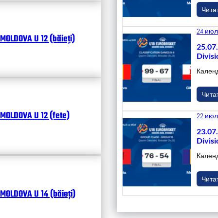
Чита
24 июл
MOLDOVA U 12 (băieți)
25.07
Divisi
Кален
Чита
MOLDOVA U 12 (fete)
22 июл
23.07
Divisi
Кален
Чита
MOLDOVA U 14 (băieți)