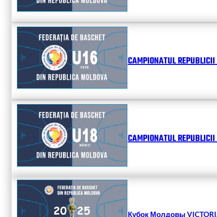
CAMPIONATUL REPUBLICII 
CAMPIONATUL REPUBLICII 
Кубок Молдовы VICTORIA