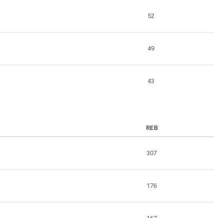
52
49
43
REB
307
176