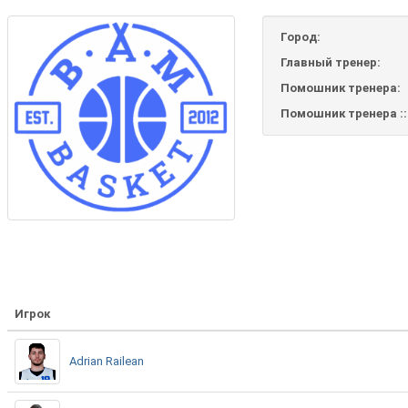
Город:
Главный тренер:
Помошник тренера:
Помошник тренера ::
Игрок
Adrian Railean