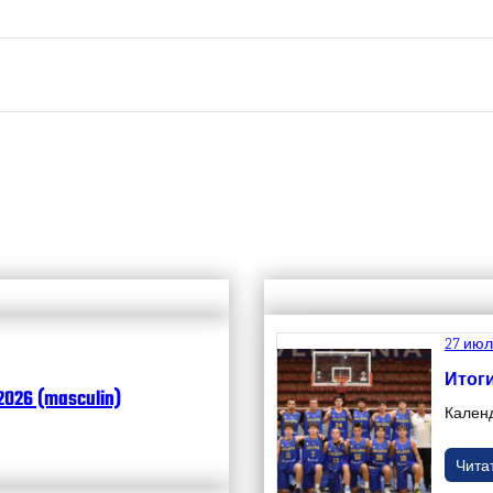
27 июл
Итоги
2026 (masculin)
Кален
Чита