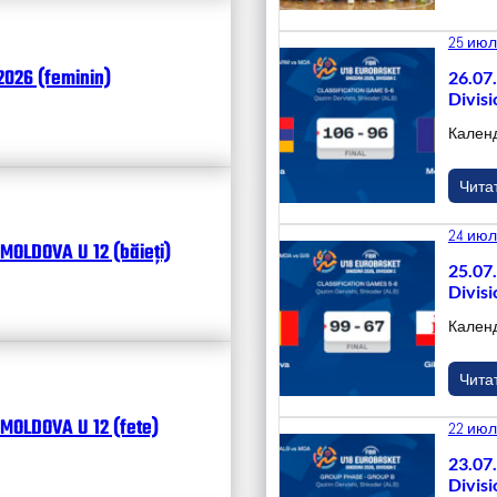
25 июл
026 (feminin)
26.07
Divisi
Кален
Чита
24 июл
MOLDOVA U 12 (băieți)
25.07
Divisi
Кален
Чита
MOLDOVA U 12 (fete)
22 июл
23.07
Divisi