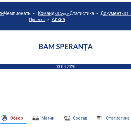
ти
Чемпионаты
Команды
Статистика
Документы
Судьи
От
Архив
Проекты
BAM SPERANȚA
03.09.2025
Обзор
Матчи
Состав
Cтатистика