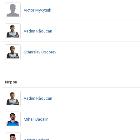
Victor Mykytiuk
Vadim Răducan
Stanislav Cocorev
Игрок
Vadim Răducan
Mihail Bacalin