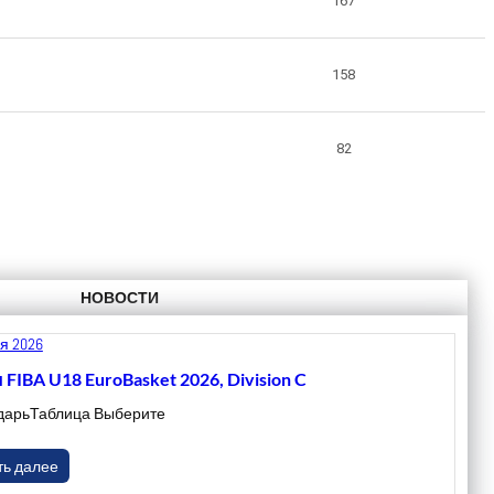
167
158
82
НОВОСТИ
я 2026
 FIBA U18 EuroBasket 2026, Division C
дарьТаблица Выберите
ть далее