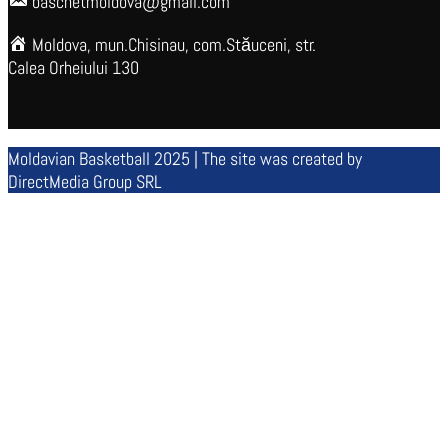
baschetmoldova@gmail.com
Moldova, mun.Chisinau, com.Stăuceni, str.
Calea Orheiului 130
Moldavian Basketball 2025 | The site was created by
DirectMedia Group SRL