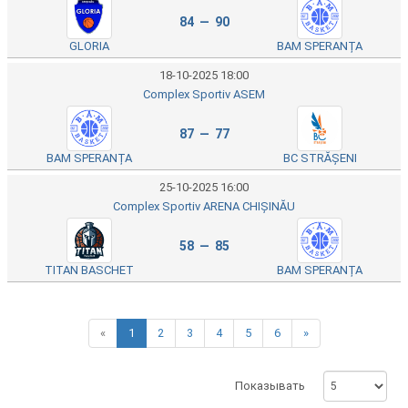
84 — 90
GLORIA
BAM SPERANȚA
18-10-2025 18:00
Complex Sportiv ASEM
87 — 77
BAM SPERANȚA
BC STRĂȘENI
25-10-2025 16:00
Complex Sportiv ARENA CHIȘINĂU
58 — 85
TITAN BASCHET
BAM SPERANȚA
«
1
2
3
4
5
6
»
Показывать