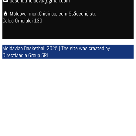
baschetmoldova@gmail.com
Moldova, mun.Chisinau, com.Stăuceni, str.
Calea Orheiului 130
Moldavian Basketball 2025 | The site was created by
DirectMedia Group SRL