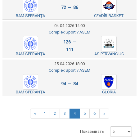
72 — 86
BAM SPERANȚA
CEADÎR-BASKET
04-04-2026 14:00
Complex Sportiv ASEM
126 —
111
BAM SPERANȚA
AS PERVANCIUC
25-04-2026 18:00
Complex Sportiv ASEM
94 — 84
BAM SPERANȚA
GLORIA
«
1
2
3
4
5
6
»
Показывать