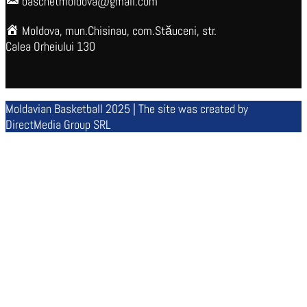
baschetmoldova@gmail.com
Moldova, mun.Chisinau, com.Stăuceni, str.
Calea Orheiului 130
Moldavian Basketball 2025 | The site was created by
DirectMedia Group SRL