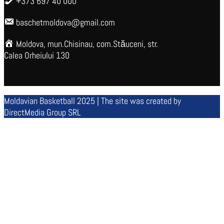
+373 697 40 000
baschetmoldova@gmail.com
Moldova, mun.Chisinau, com.Stăuceni, str.
Calea Orheiului 130
Moldavian Basketball 2025 | The site was created by
DirectMedia Group SRL