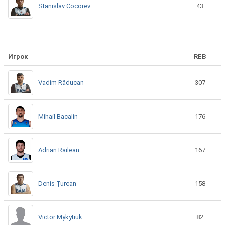
Stanislav Cocorev
43
Игрок
REB
Vadim Răducan
307
Mihail Bacalin
176
Adrian Railean
167
Denis Țurcan
158
Victor Mykytiuk
82