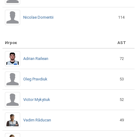
Nicolae Domentii
114
Игрок
AST
Adrian Railean
72
Oleg Pravdiuk
53
Victor Mykytiuk
52
Vadim Răducan
49