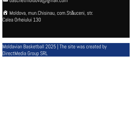
baschetmoldova@gmail.com
Moldova, mun.Chisinau, com.Stăuceni, str.
Calea Orheiului 130
Moldavian Basketball 2025 | The site was created by
DirectMedia Group SRL