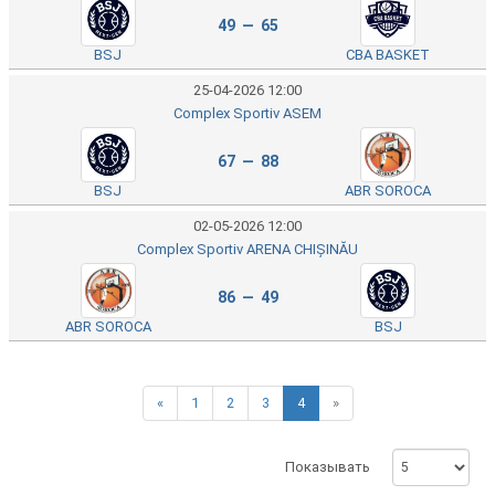
49 — 65
BSJ
CBA BASKET
25-04-2026 12:00
Complex Sportiv ASEM
67 — 88
BSJ
ABR SOROCA
02-05-2026 12:00
Complex Sportiv ARENA CHIȘINĂU
86 — 49
ABR SOROCA
BSJ
«
1
2
3
4
»
Показывать