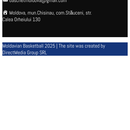
baschetmoldova@gmail.com
Moldova, mun.Chisinau, com.Stăuceni, str.
Calea Orheiului 130
Moldavian Basketball 2025 | The site was created by
DirectMedia Group SRL