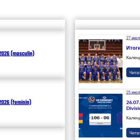
27 июл
Итоги
2026 (masculin)
Кален
Чита
25 июл
026 (feminin)
26.07
Divisi
Кален
Чита