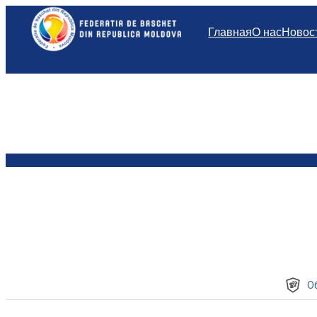
Перейти
к
Главная
О нас
Новос
содержимому
О