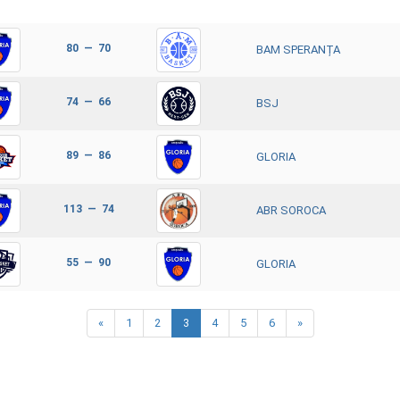
80 — 70
BAM SPERANȚA
74 — 66
BSJ
89 — 86
GLORIA
113 — 74
ABR SOROCA
55 — 90
GLORIA
«
1
2
3
4
5
6
»