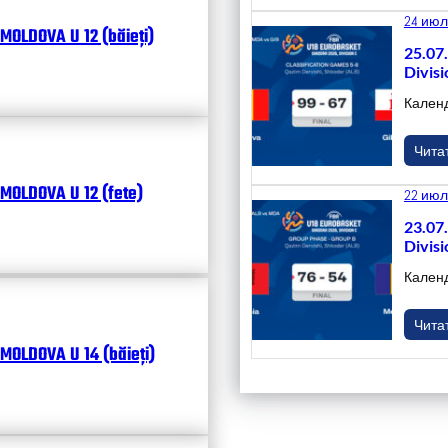
24 июл
MOLDOVA U 12 (băieți)
25.07
Divisi
Кален
Чита
MOLDOVA U 12 (fete)
22 июл
23.07
Divisi
Кален
Чита
MOLDOVA U 14 (băieți)