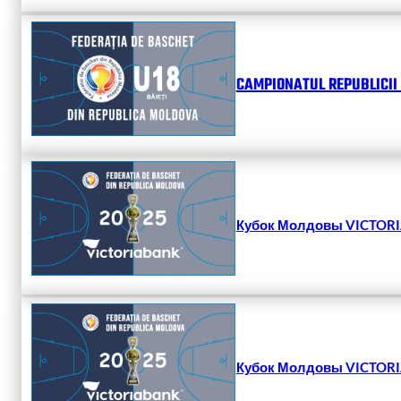
CAMPIONATUL REPUBLICII 
Кубок Молдовы VICTORIA
Кубок Молдовы VICTORIA