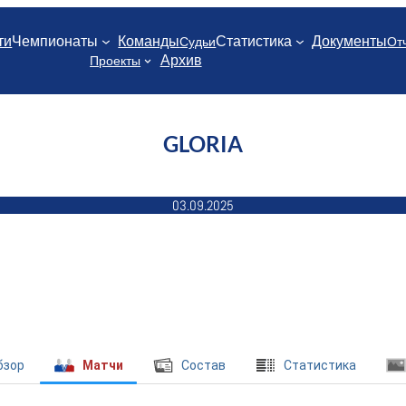
ти
Чемпионаты
Команды
Статистика
Документы
Судьи
От
Архив
Проекты
GLORIA
03.09.2025
бзор
Матчи
Состав
Cтатистика