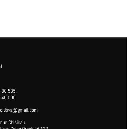
Ы
 80 535,
 40 000
oldova@gmail.com
mun.Chisinau,
 str. Calea Orheiului 130