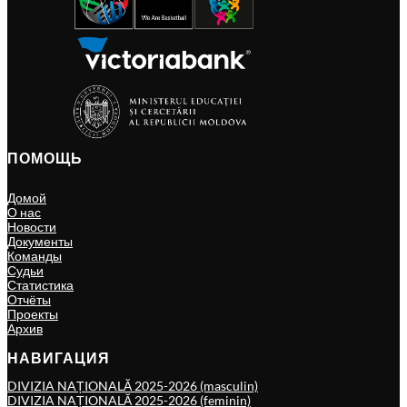
ПОМОЩЬ
Домой
О нас
Новости
Документы
Команды
Судьи
Статистика
Отчёты
Проекты
Архив
НАВИГАЦИЯ
DIVIZIA NAȚIONALĂ 2025-2026 (masculin)
DIVIZIA NAȚIONALĂ 2025-2026 (feminin)