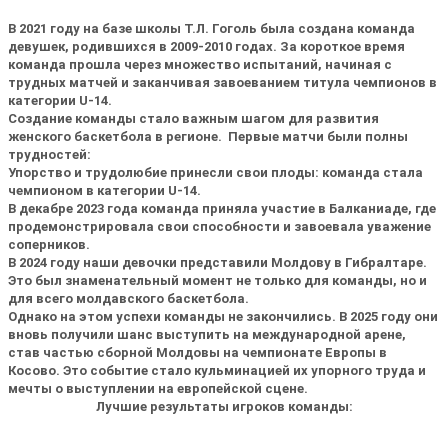
В 2021 году на базе школы Т.Л. Гоголь была создана команда
девушек, родившихся в 2009-2010 годах. За короткое время
команда прошла через множество испытаний, начиная с
трудных матчей и заканчивая завоеванием титула чемпионов в
категории U-14.
Создание команды стало важным шагом для развития
женского баскетбола в регионе. Первые матчи были полны
трудностей:
Упорство и трудолюбие принесли свои плоды: команда стала
чемпионом в категории U-14.
В декабре 2023 года команда приняла участие в Балканиаде, где
продемонстрировала свои способности и завоевала уважение
соперников.
В 2024 году наши девочки представили Молдову в Гибралтаре.
Это был знаменательный момент не только для команды, но и
для всего молдавского баскетбола.
Однако на этом успехи команды не закончились. В 2025 году они
вновь получили шанс выступить на международной арене,
став частью сборной Молдовы на чемпионате Европы в
Косово. Это событие стало кульминацией их упорного труда и
мечты о выступлении на европейской сцене.
Лучшие результаты игроков команды: