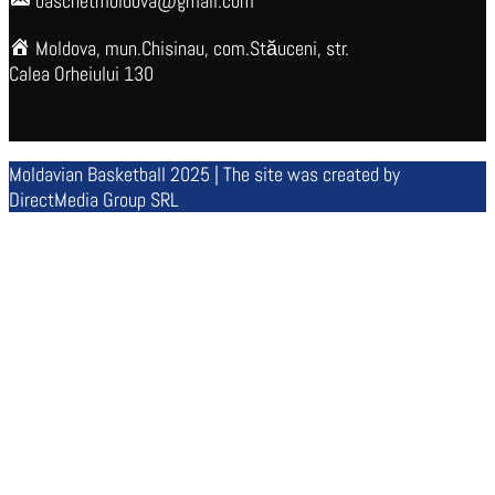
baschetmoldova@gmail.com
Moldova, mun.Chisinau, com.Stăuceni, str.
Calea Orheiului 130
Moldavian Basketball 2025 | The site was created by
DirectMedia Group SRL