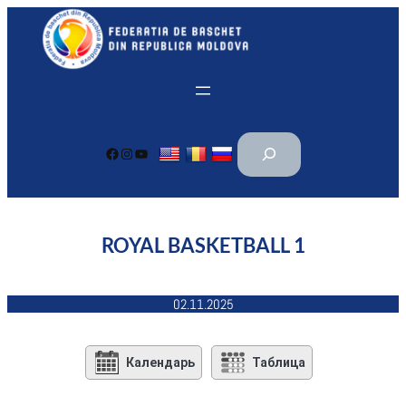
Перейти
к
содержимому
П
Facebook
Instagram
YouTube
о
и
с
к
ROYAL BASKETBALL 1
02.11.2025
Календарь
Таблица