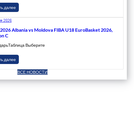
ть далее
я 2026
.2026 Albania vs Moldova FIBA U18 EuroBasket 2026,
on C
дарьТаблица Выберите
ть далее
ВСЕ НОВОСТИ