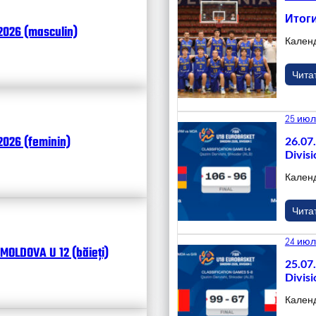
Итоги
2026 (masculin)
Кален
Чита
25 июл
026 (feminin)
26.07
Divisi
Кален
Чита
24 июл
MOLDOVA U 12 (băieți)
25.07
Divisi
Кален