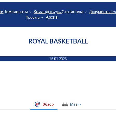
ти
Чемпионаты
Команды
Статистика
Документы
Судьи
От
Архив
Проекты
ROYAL BASKETBALL
15.01.2026
Обзор
Матчи