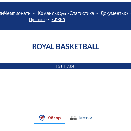
ти
Чемпионаты
Команды
Статистика
Документы
Судьи
От
Архив
Проекты
ROYAL BASKETBALL
15.01.2026
Обзор
Матчи