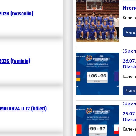
Итоги
2026 (masculin)
Кален
Чита
25 июл
026 (feminin)
26.07
Divisi
Кален
Чита
24 июл
MOLDOVA U 12 (băieți)
25.07
Divisi
Кален