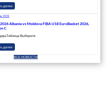
ть далее
я 2026
.2026 Albania vs Moldova FIBA U18 EuroBasket 2026,
on C
дарьТаблица Выберите
ть далее
ВСЕ НОВОСТИ