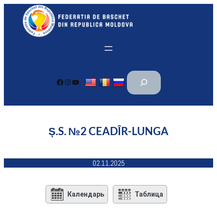
Перейти
к
содержимому
П
Facebook
Instagram
YouTube
о
и
с
к
Ș.S. №2 CEADÎR-LUNGA
02.11.2025
Календарь
Таблица