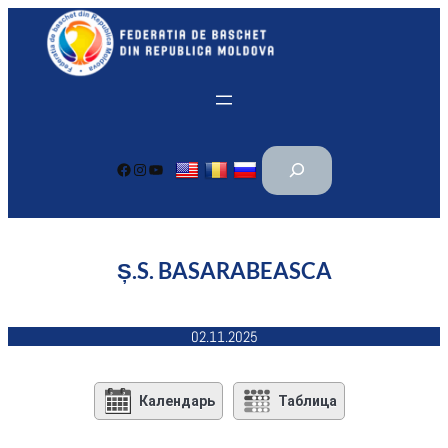
Перейти
к
содержимому
П
Facebook
Instagram
YouTube
о
и
с
к
Ș.S. BASARABEASCA
02.11.2025
Календарь
Таблица