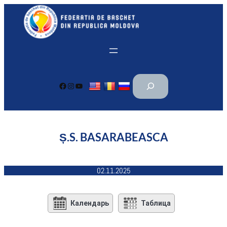
Перейти
к
содержимому
П
Facebook
Instagram
YouTube
о
и
с
к
Ș.S. BASARABEASCA
02.11.2025
Календарь
Таблица