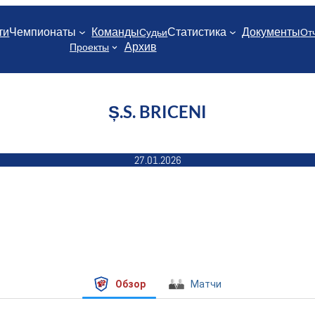
ти
Чемпионаты
Команды
Статистика
Документы
Судьи
От
Архив
Проекты
Ș.S. BRICENI
27.01.2026
Обзор
Матчи