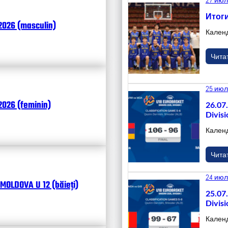
Итоги
2026 (masculin)
Кален
Чита
25 июл
026 (feminin)
26.07
Divisi
Кален
Чита
24 июл
MOLDOVA U 12 (băieți)
25.07
Divisi
Кален