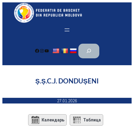
Перейти
к
содержимому
П
Facebook
Instagram
YouTube
о
и
с
к
Ș.Ș.C.J. DONDUȘENI
27.01.2026
Календарь
Таблица