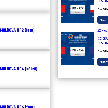
Divisi
Кален
Чита
MOLDOVA U 12 (fete)
22 июл
23.07
Divisi
Кален
Чита
MOLDOVA U 14 (băieți)
MOLDOVA U 14 (fete)