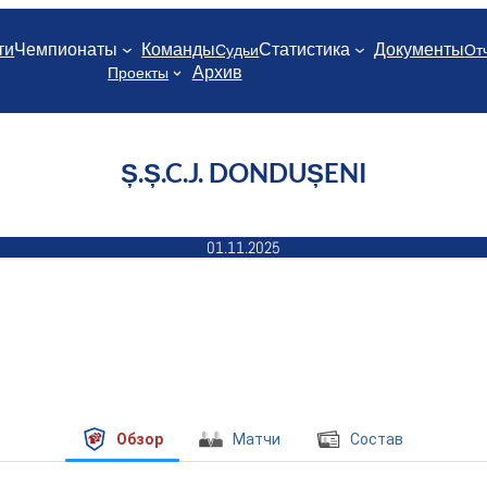
ти
Чемпионаты
Команды
Статистика
Документы
Судьи
От
Архив
Проекты
Ș.Ș.C.J. DONDUȘENI
01.11.2025
Обзор
Матчи
Состав