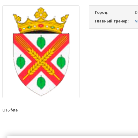
Город:
D
Главный тренер:
V
U16 fete