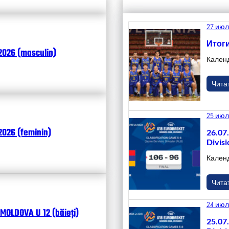
27 июл
Итоги
2026 (masculin)
Кален
Чита
25 июл
026 (feminin)
26.07
Divisi
Кален
Чита
24 июл
MOLDOVA U 12 (băieți)
25.07